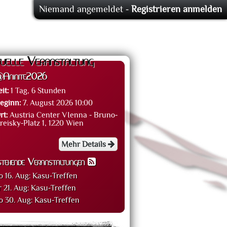
Niemand angemeldet -
Registrieren
anmelden
uelle Veranstaltung
Aninite2026
eit:
1 Tag, 6 Stunden
eginn:
7. August 2026 10:00
rt:
Austria Center VIenna - Bruno-
reisky-Platz 1, 1220 Wien
Mehr Details
stehende Veranstaltungen
o 16. Aug:
Kasu-Treffen
r 21. Aug:
Kasu-Treffen
o 30. Aug:
Kasu-Treffen