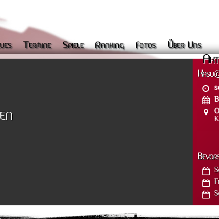
ues
Termine
Spiele
Ranking
Fotos
Über Uns
Akt
Kasu@
s
B
O
en
K
Bevor
S
F
S