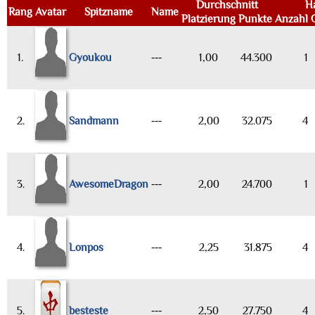
Durchschnitt
H
Rang
Avatar
Spitzname
Name
Platzierung
Punkte
Anzahl
1.
Gyoukou
---
1,00
44.300
1
2.
Sandmann
---
2,00
32.075
4
3.
AwesomeDragon
---
2,00
24.700
1
4.
Lonpos
---
2,25
31.875
4
5.
besteste
---
2,50
27.750
4