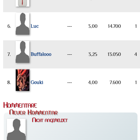
6.
Luc
---
3,00
14.700
1
7.
Buffalooo
---
3,25
13.050
4
8.
Gouki
---
4,00
7.600
1
Kommentare
Neuer Kommentar
Nicht angemeldet