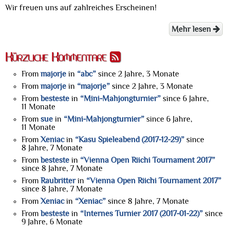
Wir freuen uns auf zahlreiches Erscheinen!
Mehr lesen
Kürzliche Kommentare
From
majorje
in
“abc”
since
2 Jahre, 3 Monate
From
majorje
in
“majorje”
since
2 Jahre, 3 Monate
From
besteste
in
“Mini-Mahjongturnier”
since
6 Jahre,
11 Monate
From
sue
in
“Mini-Mahjongturnier”
since
6 Jahre,
11 Monate
From
Xeniac
in
“Kasu Spieleabend (2017-12-29)”
since
8 Jahre, 7 Monate
From
besteste
in
“Vienna Open Riichi Tournament 2017”
since
8 Jahre, 7 Monate
From
Raubritter
in
“Vienna Open Riichi Tournament 2017”
since
8 Jahre, 7 Monate
From
Xeniac
in
“Xeniac”
since
8 Jahre, 7 Monate
From
besteste
in
“Internes Turnier 2017 (2017-01-22)”
since
9 Jahre, 6 Monate