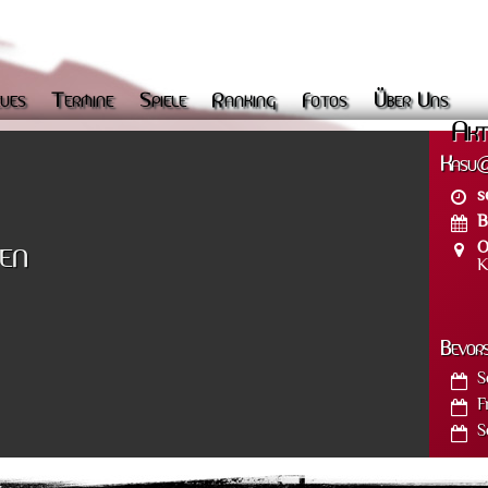
ues
Termine
Spiele
Ranking
Fotos
Über Uns
Akt
Kasu@
s
B
O
en
K
Bevor
S
F
S