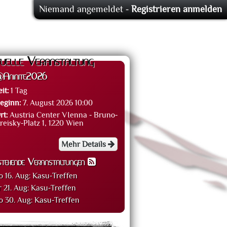
Niemand angemeldet -
Registrieren
anmelden
uelle Veranstaltung
Aninite2026
eit:
1 Tag
eginn:
7. August 2026 10:00
rt:
Austria Center VIenna - Bruno-
reisky-Platz 1, 1220 Wien
Mehr Details
stehende Veranstaltungen
o 16. Aug:
Kasu-Treffen
r 21. Aug:
Kasu-Treffen
o 30. Aug:
Kasu-Treffen