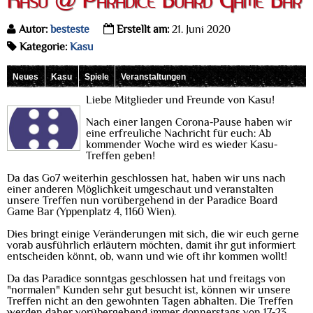
Kasu @ Paradice Board Game Bar
Autor:
besteste
Erstellt am:
21. Juni 2020
Kategorie:
Kasu
Neues
Kasu
Spiele
Veranstaltungen
Liebe Mitglieder und Freunde von Kasu!
Nach einer langen Corona-Pause haben wir
eine erfreuliche Nachricht für euch: Ab
kommender Woche wird es wieder Kasu-
Treffen geben!
Da das Go7 weiterhin geschlossen hat, haben wir uns nach
einer anderen Möglichkeit umgeschaut und veranstalten
unsere Treffen nun vorübergehend in der Paradice Board
Game Bar (Yppenplatz 4, 1160 Wien).
Dies bringt einige Veränderungen mit sich, die wir euch gerne
vorab ausführlich erläutern möchten, damit ihr gut informiert
entscheiden könnt, ob, wann und wie oft ihr kommen wollt!
Da das Paradice sonntgas geschlossen hat und freitags von
"normalen" Kunden sehr gut besucht ist, können wir unsere
Treffen nicht an den gewohnten Tagen abhalten. Die Treffen
werden daher vorübergehend immer donnerstags von 17-23