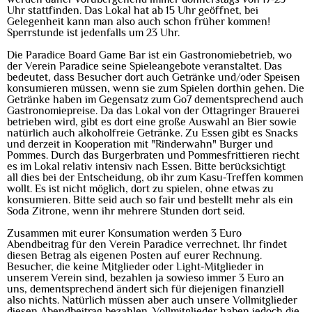
Uhr stattfinden. Das Lokal hat ab 15 Uhr geöffnet, bei
Gelegenheit kann man also auch schon früher kommen!
Sperrstunde ist jedenfalls um 23 Uhr.
Die Paradice Board Game Bar ist ein Gastronomiebetrieb, wo
der Verein Paradice seine Spieleangebote veranstaltet. Das
bedeutet, dass Besucher dort auch Getränke und/oder Speisen
konsumieren müssen, wenn sie zum Spielen dorthin gehen. Die
Getränke haben im Gegensatz zum Go7 dementsprechend auch
Gastronomiepreise. Da das Lokal von der Ottagringer Brauerei
betrieben wird, gibt es dort eine große Auswahl an Bier sowie
natürlich auch alkoholfreie Getränke. Zu Essen gibt es Snacks
und derzeit in Kooperation mit "Rinderwahn" Burger und
Pommes. Durch das Burgerbraten und Pommesfrittieren riecht
es im Lokal relativ intensiv nach Essen. Bitte berücksichtigt
all dies bei der Entscheidung, ob ihr zum Kasu-Treffen kommen
wollt. Es ist nicht möglich, dort zu spielen, ohne etwas zu
konsumieren. Bitte seid auch so fair und bestellt mehr als ein
Soda Zitrone, wenn ihr mehrere Stunden dort seid.
Zusammen mit eurer Konsumation werden 3 Euro
Abendbeitrag für den Verein Paradice verrechnet. Ihr findet
diesen Betrag als eigenen Posten auf eurer Rechnung.
Besucher, die keine Mitglieder oder Light-Mitglieder in
unserem Verein sind, bezahlen ja sowieso immer 3 Euro an
uns, dementsprechend ändert sich für diejenigen finanziell
also nichts. Natürlich müssen aber auch unsere Vollmitglieder
diesen Abendbeitrag bezahlen. Vollmitglieder haben jedoch die