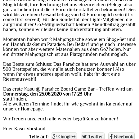
Möglichkeit, ihre Rechnung bei uns einzureichen (Belege also
gut aufheben!) und die 3 Euro rückerstattet zu bekommen! Dies
wird bis zu einem Gesamtbetrag von 60 Euro möglich sein (first
come first served). Für den Sonderfall der Light-Mitglieder, die
aufgrund ihrer Go7-Mitgliedschaft keinen Abendbeitrag gezahlt
haben, können wir leider keine Rückerstattung anbieten.
Momentan haben wir 2 Mahjongtische sowie ein Shogi-Set und
ein Hanafuda-Set im Paradice. Bei Bedarf und je nach Interesse
können wir aber weitere Materialien aus dem Go7 holen. Nur
ein dritter Mahjongtisch ist aus Platzgründen nicht möglich.
Das Beste zum Schluss: Das Paradice hat eine Auswahl an über
500 Brettspielen, die wir alle auch benutzen können! Also
wenn ihr etwas anderes spielen wollt, habt ihr dort eine
Riesenauswahl!
Das erste Kasu @ Paradice Board Game Bar - Treffen wird am
Donnerstag, den 25.06.2020 von 17-23 Uhr
stattfinden.
Alle weiteren Termine findet ihr wie gewohnt im Kalender auf
unserer Homepage.
Wir freuen uns, euch alle wieder begrüßen zu können!
Euer Kasu-Vorstand
Teile auf:
Google+
Twitter
Facebook