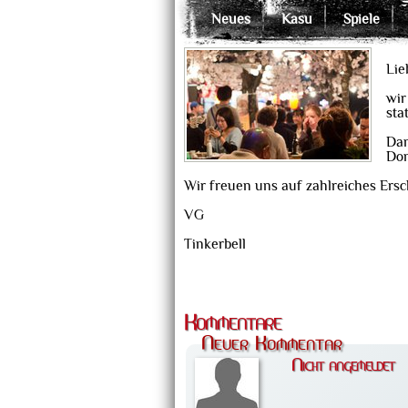
Neues
Kasu
Spiele
Lie
wir
sta
Dam
Don
Wir freuen uns auf zahlreiches Ersc
VG
Tinkerbell
Kommentare
Neuer Kommentar
Nicht angemeldet