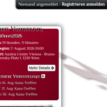
Niemand angemeldet -
Registrieren
anmelden
hste Veranstaltung
Aninite2026
n:
19 Stunden, 9 Minuten
eginn:
7. August 2026 10:00
rt:
Austria Center VIenna - Bruno-
reisky-Platz 1, 1220 Wien
Mehr Details
stehende Veranstaltungen
o 16. Aug:
Kasu-Treffen
r 21. Aug:
Kasu-Treffen
o 30. Aug:
Kasu-Treffen