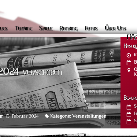
ues
Termine
Spiele
Ranking
Fotos
Über Uns
Näc
Kasu@
i
B
O
.2024 verschoben
K
Bevor
S
F
am:
13. Februar 2024
Kategorie:
Veranstaltungen
S