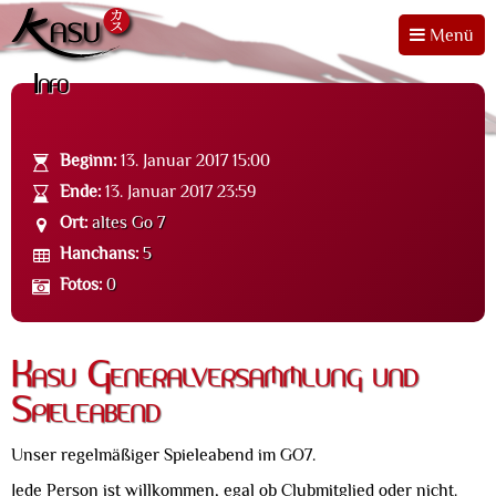
Menü
Info
Beginn:
13. Januar 2017 15:00
Ende:
13. Januar 2017 23:59
Ort:
altes Go 7
Hanchans:
5
Fotos:
0
Kasu Generalversammlung und
Spieleabend
Unser regelmäßiger Spieleabend im GO7.
Jede Person ist willkommen, egal ob Clubmitglied oder nicht.