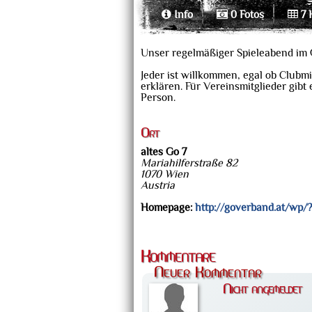
Info
0 Fotos
7 
Unser regelmäßiger Spieleabend im
Jeder ist willkommen, egal ob Clubmi
erklären. Für Vereinsmitglieder gibt
Person.
Ort
altes Go 7
Mariahilferstraße 82
1070 Wien
Austria
Homepage:
http://goverband.at/wp/
Kommentare
Neuer Kommentar
Nicht angemeldet