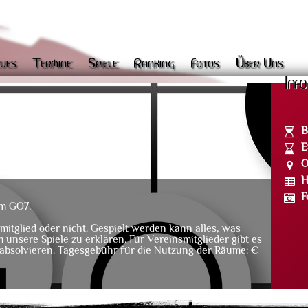
ues
Termine
Spiele
Ranking
Fotos
Über Uns
Info
B
E
O
H
F
im GO7.
mitglied oder nicht. Gespielt werden kann alles, was
m unsere Spiele zu erklären. Für Vereinsmitglieder gibt es
 absolvieren. Tagesgebühr für die Nutzung der Räume: €