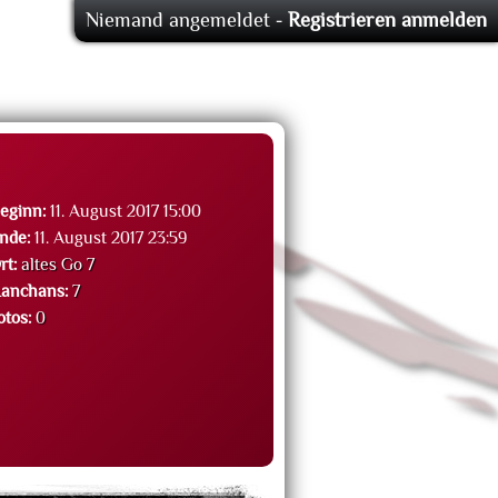
Niemand angemeldet -
Registrieren
anmelden
eginn:
11. August 2017 15:00
nde:
11. August 2017 23:59
rt:
altes Go 7
anchans:
7
otos:
0