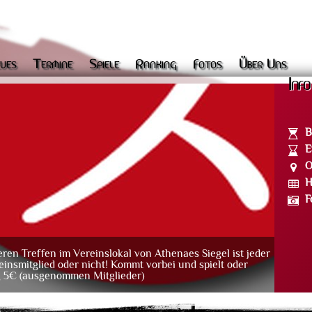
ues
Termine
Spiele
Ranking
Fotos
Über Uns
Info
B
E
O
H
F
n Treffen im Vereinslokal von Athenaes Siegel ist jeder
einsmitglied oder nicht! Kommt vorbei und spielt oder
ag 5€ (ausgenommen Mitglieder)