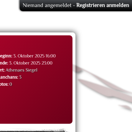
Niemand angemeldet -
Registrieren
anmelden
eginn:
3. Oktober 2025 16:00
nde:
3. Oktober 2025 23:00
rt:
Athenaes Siegel
anchans:
3
otos:
0