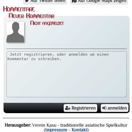
Auf Twitter teilen
Auf Google Maps zeigen
Kommentare
Neuer Kommentar
Nicht angemeldet
Registrieren
anmelden
Herausgeber:
Verein Kasu - traditionelle asiatische Spielkultur
(
Impressum
–
Kontakt
)