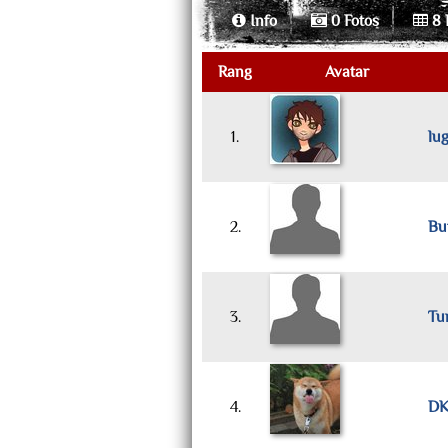
Info
0 Fotos
8 
Rang
Avatar
1.
lu
2.
Bu
3.
Tu
4.
D