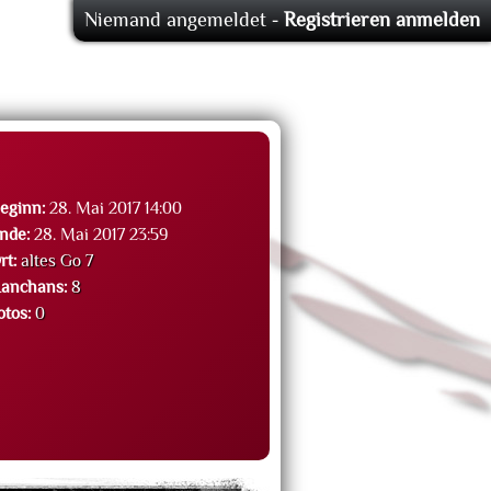
Niemand angemeldet -
Registrieren
anmelden
eginn:
28. Mai 2017 14:00
nde:
28. Mai 2017 23:59
rt:
altes Go 7
anchans:
8
otos:
0