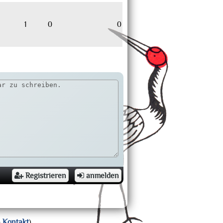
1
0
0
Registrieren
anmelden
–
Kontakt
)