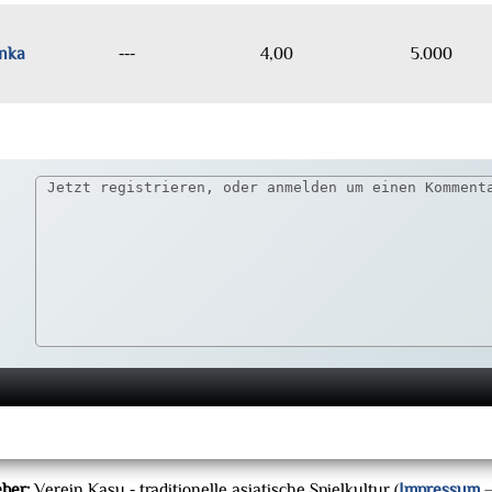
nka
---
4,00
5.000
ber:
Verein Kasu - traditionelle asiatische Spielkultur (
Impressum