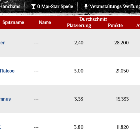
Hanchans
0 Mai-Star Spiele
Veranstaltungs Wertun
Durchschnitt
Spitzname
Name
Platzierung
Punkte
A
ger
---
2,40
28.200
ffalooo
---
3,00
21.050
mnus
---
3,33
15.333
K
---
3,80
11.820