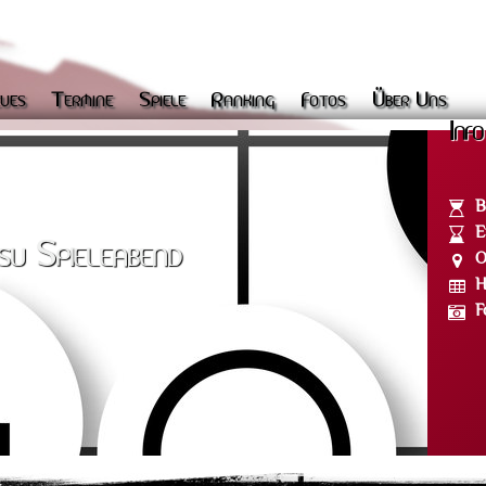
ues
Termine
Spiele
Ranking
Fotos
Über Uns
Info
B
E
su Spieleabend
O
H
F