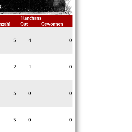
g
Hanchans
nzahl
Gut
Gewonnen
5
4
0
2
1
0
3
0
0
5
0
0