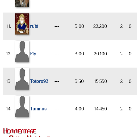
11.
rubi
---
3,00
22.200
2
0
12.
Fly
---
3,00
20.100
2
0
13.
Totoro92
---
3,50
15.550
2
0
14.
Tumnus
---
4,00
14.450
2
0
Kommentare