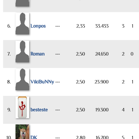
6.
Lonpos
---
2,33
33.433
3
1
7.
Roman
---
2,50
24.650
2
0
8.
VikiBuNNy
---
2,50
23.900
2
1
9.
besteste
---
2,50
19.300
4
1
10.
DK
---
2,80
16.700
5
1