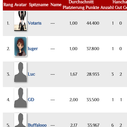
Durchschnitt
Hancha
Rang
Avatar
Spitzname
Name
Platzierung
Punkte
Anzahl
Gut
G
1.
Votaris
---
1,00
44.400
1
0
2.
luger
---
1,00
37.800
1
0
3.
Luc
---
1,67
28.933
3
2
4.
GD
---
2,00
33.500
1
1
5.
Buffalooo
---
2,17
33.967
6
2