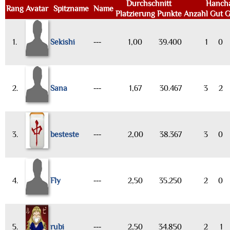
Durchschnitt
Hanch
Rang
Avatar
Spitzname
Name
Platzierung
Punkte
Anzahl
Gut
G
1.
Sekishi
---
1,00
39.400
1
0
2.
Sana
---
1,67
30.467
3
2
3.
besteste
---
2,00
38.367
3
0
4.
Fly
---
2,50
35.250
2
0
5.
rubi
---
2,50
34.850
2
1