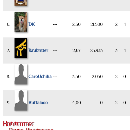
6.
DK
---
2,50
21.500
2
1
7.
Raubritter
---
2,67
25.933
3
1
8.
CaroUchiha
---
3,50
2.050
2
0
9.
Buffalooo
---
4,00
0
2
0
Kommentare