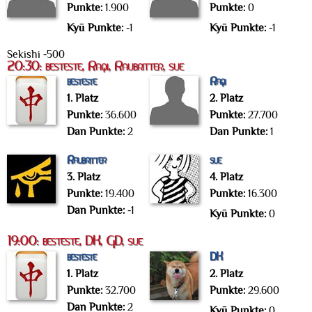
Punkte:
1.900
Punkte:
0
Kyū Punkte:
-1
Kyū Punkte:
-1
Sekishi -500
20:30: besteste, Raqi, Raubritter, sue
besteste
Raqi
1. Platz
2. Platz
Punkte:
36.600
Punkte:
27.700
Dan Punkte:
2
Dan Punkte:
1
Raubritter
sue
3. Platz
4. Platz
Punkte:
19.400
Punkte:
16.300
Dan Punkte:
-1
Kyū Punkte:
0
19:00: besteste, DK, GD, sue
besteste
DK
1. Platz
2. Platz
Punkte:
32.700
Punkte:
29.600
Dan Punkte:
2
Kyū Punkte:
0