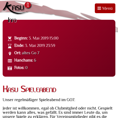
Menü
Info
Beginn:
3. Mai 2019 15:00
Ende:
3. Mai 2019 23:59
Ort:
altes Go 7
Hanchans:
6
Fotos:
0
Kasu Spieleabend
Unser regelmäßiger Spieleabend im GO7.
Jeder ist willkommen, egal ob Clubmitglied oder nicht. Gespielt
werden kann alles, was gefällt. Es sind immer Leute da, um
unsere Spiele zu erklären. Für Vereinsmitglieder gibt es die