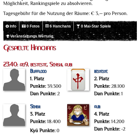
Möglichkeit, Rankingspiele zu absolvieren.
Tagesgebühr für die Nutzung der Räume: € 3,-- pro Person.
Info
0 Fotos
6 Hanchans
0 Mai-Star Spiele
Veranstaltungs Wertung
Gespielte Hanchans
23:40: rei9, besteste, Sekishi, rubi
Buffalooo
besteste
1. Platz
2. Platz
Punkte:
39.300
Punkte:
28.100
Dan Punkte:
2
Dan Punkte:
1
Sekishi
rubi
3. Platz
4. Platz
Punkte:
18.400
Punkte:
14.200
Dan Punkte:
-2
Kyū Punkte:
0