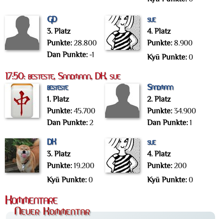
GD
sue
3. Platz
4. Platz
Punkte:
28.800
Punkte:
8.900
Dan Punkte:
-1
Kyū Punkte:
0
17:50: besteste, Sandmann, DK, sue
besteste
Sandmann
1. Platz
2. Platz
Punkte:
45.700
Punkte:
34.900
Dan Punkte:
2
Dan Punkte:
1
DK
sue
3. Platz
4. Platz
Punkte:
19.200
Punkte:
200
Kyū Punkte:
0
Kyū Punkte:
0
Kommentare
Neuer Kommentar