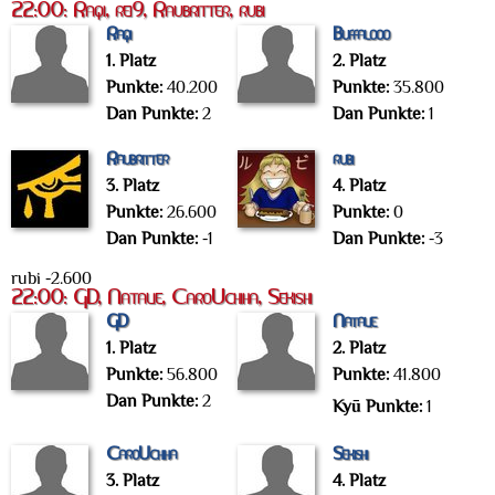
22:00: Raqi, rei9, Raubritter, rubi
Raqi
Buffalooo
1. Platz
2. Platz
Punkte:
40.200
Punkte:
35.800
Dan Punkte:
2
Dan Punkte:
1
Raubritter
rubi
3. Platz
4. Platz
Punkte:
26.600
Punkte:
0
Dan Punkte:
-1
Dan Punkte:
-3
rubi -2.600
22:00: GD, Natalie, CaroUchiha, Sekishi
GD
Natalie
1. Platz
2. Platz
Punkte:
56.800
Punkte:
41.800
Dan Punkte:
2
Kyū Punkte:
1
CaroUchiha
Sekishi
3. Platz
4. Platz