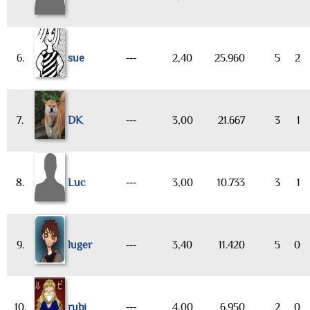
6.
sue
---
2,40
25.960
5
2
7.
DK
---
3,00
21.667
3
1
8.
Luc
---
3,00
10.733
3
1
9.
luger
---
3,40
11.420
5
0
10.
rubi
---
4,00
6.950
2
0