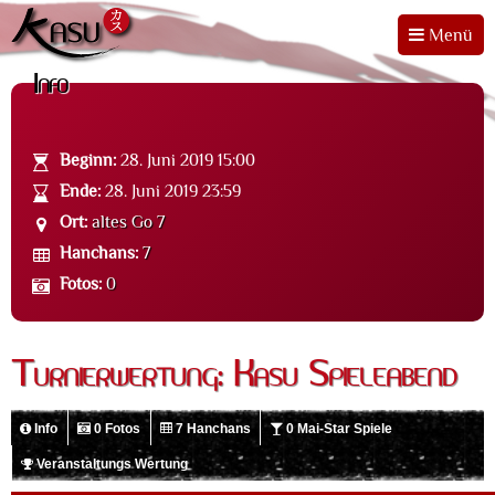
Menü
Info
Beginn:
28. Juni 2019 15:00
Ende:
28. Juni 2019 23:59
Ort:
altes Go 7
Hanchans:
7
Fotos:
0
Turnierwertung: Kasu Spieleabend
Info
0 Fotos
7 Hanchans
0 Mai-Star Spiele
Veranstaltungs Wertung