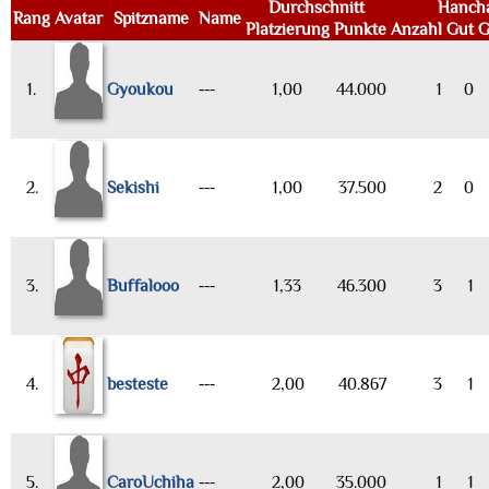
Durchschnitt
Hanch
Rang
Avatar
Spitzname
Name
Platzierung
Punkte
Anzahl
Gut
G
1.
Gyoukou
---
1,00
44.000
1
0
2.
Sekishi
---
1,00
37.500
2
0
3.
Buffalooo
---
1,33
46.300
3
1
4.
besteste
---
2,00
40.867
3
1
5.
CaroUchiha
---
2,00
35.000
1
1