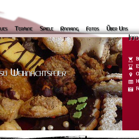
ues
Termine
Spiele
Ranking
Fotos
Über Uns
Info
B
E
su Weihnachtsfeier
O
H
F