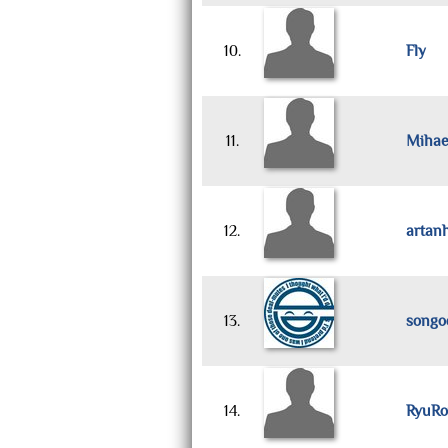
10.
Fly
11.
Mihae
12.
artan
13.
songo
14.
RyuRo