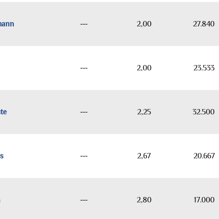
mann
---
2,00
27.840
---
2,00
23.533
te
---
2,25
32.500
s
---
2,67
20.667
a
---
2,80
17.000