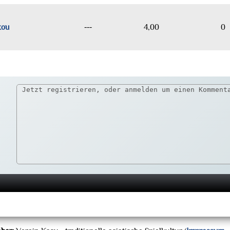
kou
---
4,00
0