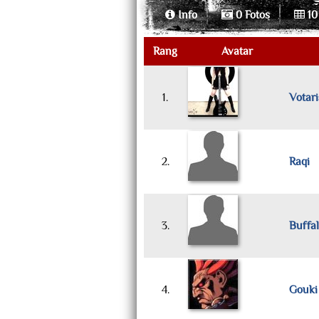
Info
0 Fotos
10
Rang
Avatar
1.
Votari
2.
Raqi
3.
Buffa
4.
Gouki