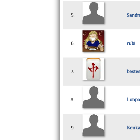
5.
Sand
6.
rubi
7.
bestes
8.
Lonpo
9.
Kenk