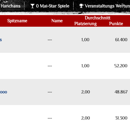
 Hanchans
0 Mai-Star Spiele
Veranstaltungs Wertu
Durchschnitt
Spitzname
Name
Platzierung
Punkte
s
---
1,00
61.400
---
1,00
52.200
looo
---
2,00
48.867
---
2,00
31.300