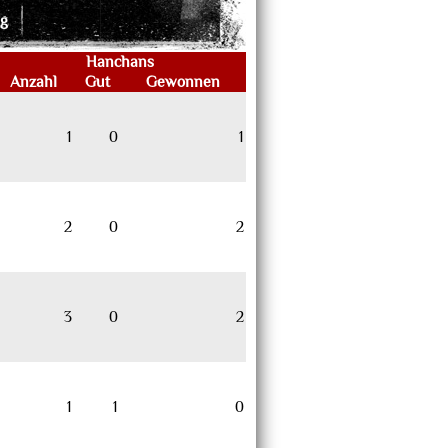
ng
Hanchans
Anzahl
Gut
Gewonnen
1
0
1
2
0
2
3
0
2
1
1
0