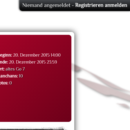
Niemand angemeldet -
Registrieren
anmelden
eginn:
20. Dezember 2015 14:00
nde:
20. Dezember 2015 23:59
rt:
altes Go 7
anchans:
10
otos:
0