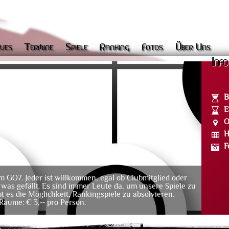
ues
Termine
Spiele
Ranking
Fotos
Über Uns
Info
B
E
O
H
F
 GO7. Jeder ist willkommen, egal ob Clubmitglied oder
 was gefällt. Es sind immer Leute da, um unsere Spiele zu
bt es die Möglichkeit, Rankingspiele zu absolvieren.
Räume: € 3,-- pro Person.