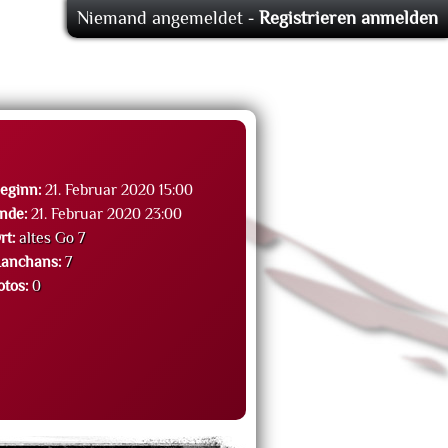
Niemand angemeldet -
Registrieren
anmelden
eginn:
21. Februar 2020 15:00
nde:
21. Februar 2020 23:00
rt:
altes Go 7
anchans:
7
otos:
0