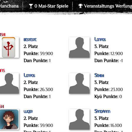
Hanchans
0 Mai-Star Spiele
Veranstaltungs Wertun
shi
besteste
Lonpos
2. Platz
3. Platz
Punkte:
39.900
Punkte:
12.900
Dan Punkte:
1
Dan Punkte:
-1
ias
Lonpos
Sekishi
2. Platz
3. Platz
Punkte:
26.300
Punkte:
23.100
Dan Punkte:
1
Kyū Punkte:
0
hi
luger
Sandmann
2. Platz
3. Platz
Punkte:
39.900
Punkte:
16.100