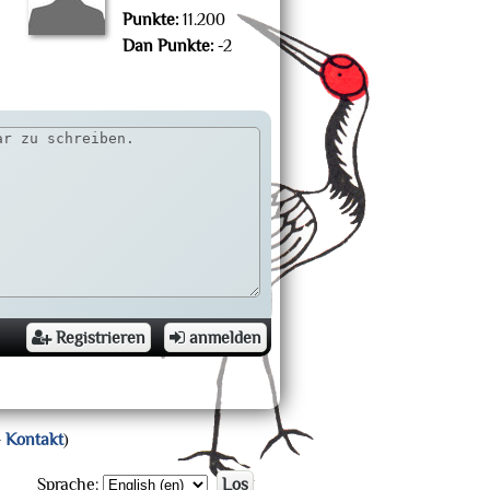
Punkte:
11.200
Dan Punkte:
-2
Registrieren
anmelden
–
Kontakt
)
Sprache:
Los