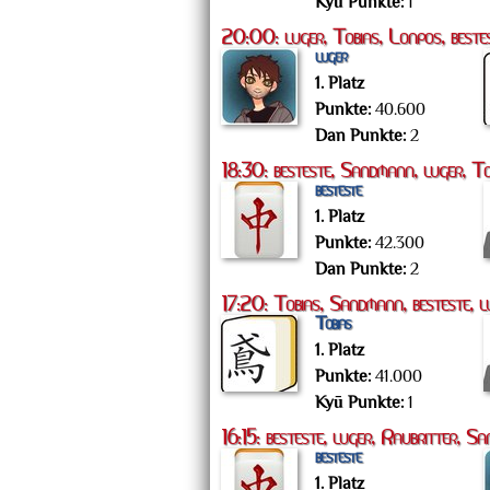
Kyū Punkte:
1
20:00: luger, Tobias, Lonpos, beste
luger
1. Platz
Punkte:
40.600
Dan Punkte:
2
18:30: besteste, Sandmann, luger, To
besteste
1. Platz
Punkte:
42.300
Dan Punkte:
2
17:20: Tobias, Sandmann, besteste, l
Tobias
1. Platz
Punkte:
41.000
Kyū Punkte:
1
16:15: besteste, luger, Raubritter, S
besteste
1. Platz