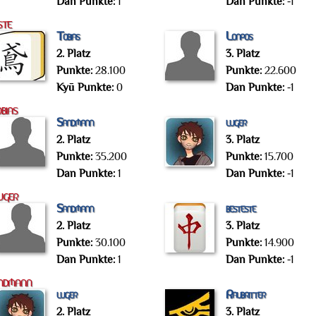
Dan Punkte:
1
Dan Punkte:
-1
ste
Tobias
Lonpos
2. Platz
3. Platz
Punkte:
28.100
Punkte:
22.600
Kyū Punkte:
0
Dan Punkte:
-1
bias
Sandmann
luger
2. Platz
3. Platz
Punkte:
35.200
Punkte:
15.700
Dan Punkte:
1
Dan Punkte:
-1
uger
Sandmann
besteste
2. Platz
3. Platz
Punkte:
30.100
Punkte:
14.900
Dan Punkte:
1
Dan Punkte:
-1
andmann
luger
Raubritter
2. Platz
3. Platz