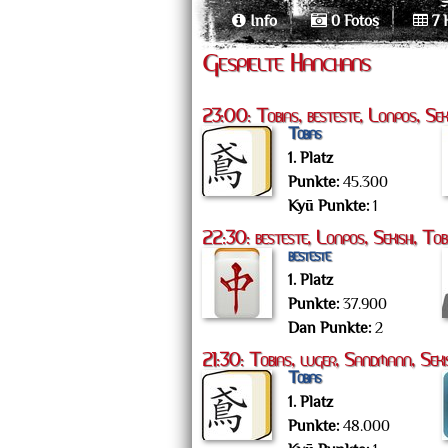
Info
0 Fotos
7 
Gespielte Hanchans
23:00: Tobias, besteste, Lonpos, Seki
Tobias
1. Platz
Punkte:
45.300
Kyū Punkte:
1
22:30: besteste, Lonpos, Sekishi, Tob
besteste
1. Platz
Punkte:
37.900
Dan Punkte:
2
21:30: Tobias, luger, Sandmann, Sekis
Tobias
1. Platz
Punkte:
48.000