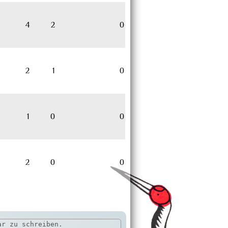
4
2
0
2
1
0
1
0
0
2
0
0