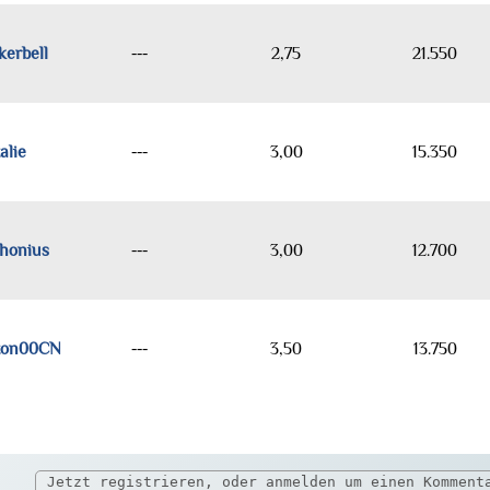
kerbell
---
2,75
21.550
alie
---
3,00
15.350
honius
---
3,00
12.700
ton00CN
---
3,50
13.750