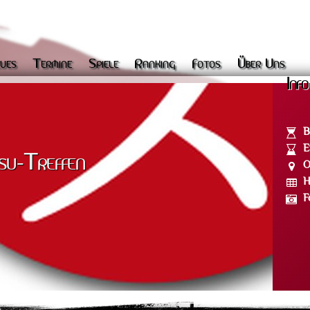
ues
Termine
Spiele
Ranking
Fotos
Über Uns
Info
B
E
su-Treffen
O
H
F