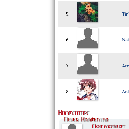
5.
Tin
6.
Nat
7.
Arc
8.
An
Kommentare
Neuer Kommentar
Nicht angemeldet