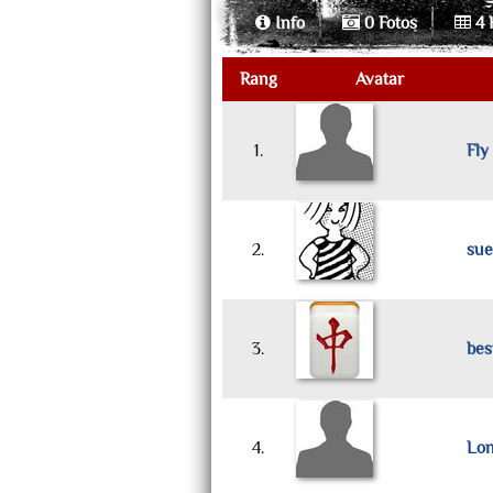
Info
0 Fotos
4 
Rang
Avatar
1.
Fly
2.
sue
3.
bes
4.
Lo