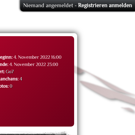
Niemand angemeldet -
Registrieren
anmelden
eginn:
4. November 2022 16:00
nde:
4. November 2022 23:00
rt:
Go7
anchans:
4
otos:
0