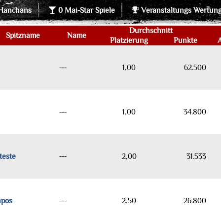
Hanchans
0 Mai-Star Spiele
Veranstaltungs Wertun
Durchschnitt
Spitzname
Name
Platzierung
Punkte
---
1,00
62.500
---
1,00
34.800
teste
---
2,00
31.533
npos
---
2,50
26.800