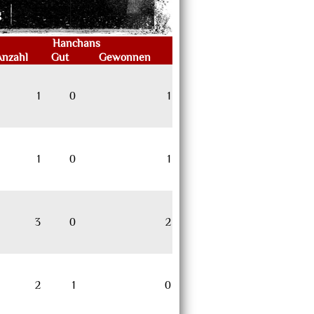
g
Hanchans
Anzahl
Gut
Gewonnen
1
0
1
1
0
1
3
0
2
2
1
0