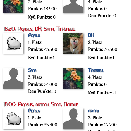
3. Platz
4. Platz
Punkte:
18.900
Punkte:
0
Dan Punkte:
0
Kyū Punkte:
0
18:20: Pigasus, DK, Sana, Tinkerbell
Pigasus
DK
1. Platz
2. Platz
Punkte:
43.300
Punkte:
36.500
Kyū Punkte:
1
Kyū Punkte:
1
Sana
Tinkerbell
3. Platz
4. Platz
Punkte:
24.000
Punkte:
0
Dan Punkte:
0
Kyū Punkte:
-1
18:00: Pigasus, artanh, Sana, Natalie
Pigasus
artanh
1. Platz
2. Platz
Punkte:
35.400
Punkte:
27.700