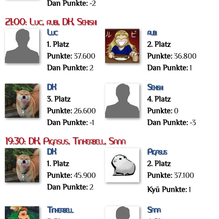
Dan Punkte:
-2
21:00: Luc, rubi, DK, Sekishi
Luc
rubi
1. Platz
2. Platz
Punkte:
37.600
Punkte:
36.800
Dan Punkte:
2
Dan Punkte:
1
DK
Sekishi
3. Platz
4. Platz
Punkte:
26.600
Punkte:
0
Dan Punkte:
-1
Dan Punkte:
-3
19:30: DK, Pigasus, Tinkerbell, Sana
DK
Pigasus
1. Platz
2. Platz
Punkte:
45.900
Punkte:
37.100
Dan Punkte:
2
Kyū Punkte:
1
Tinkerbell
Sana