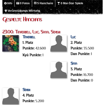
Info
0 Fotos
5 Hanchans
0 Mai-Star Spiele
Veranstaltungs Wertung
Gespielte Hanchans
23:00: Tinkerbell, Luc, Sana, Sekishi
Tinkerbell
Luc
1. Platz
2. Platz
Punkte:
42.600
Punkte:
35.500
Dan Punkte:
1
Kyū Punkte:
1
Sana
3. Platz
Punkte:
16.700
Dan Punkte:
0
Sekishi
4. Platz
Punkte:
5.200