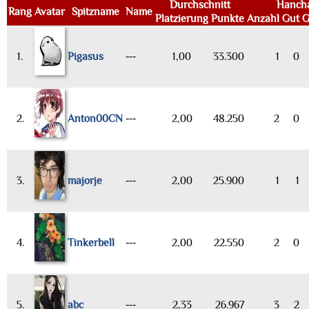
Durchschnitt
Hanch
Rang
Avatar
Spitzname
Name
Platzierung
Punkte
Anzahl
Gut
G
1.
Pigasus
---
1,00
33.300
1
0
2.
Anton00CN
---
2,00
48.250
2
0
3.
majorje
---
2,00
25.900
1
1
4.
Tinkerbell
---
2,00
22.550
2
0
5.
abc
---
2,33
26.967
3
2