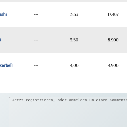
ishi
---
3,33
17.467
i
---
3,50
8.900
kerbell
---
4,00
4.900