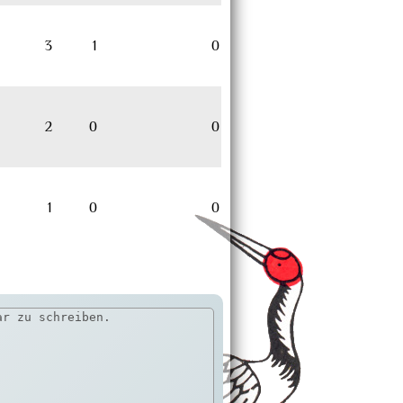
3
1
0
2
0
0
1
0
0