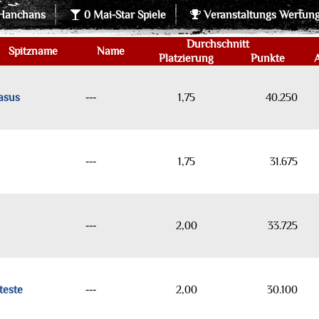
Hanchans
0 Mai-Star Spiele
Veranstaltungs Wertun
Durchschnitt
Spitzname
Name
Platzierung
Punkte
asus
---
1,75
40.250
---
1,75
31.675
---
2,00
33.725
teste
---
2,00
30.100