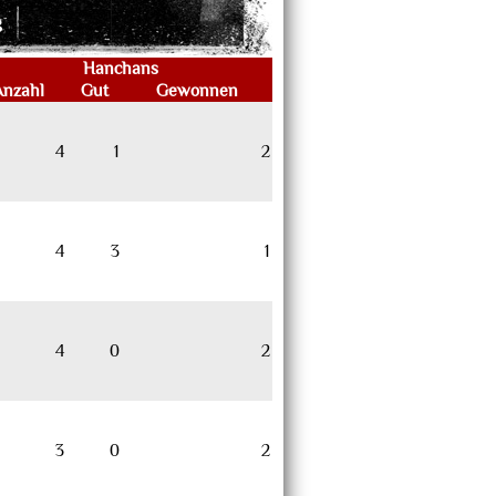
g
Hanchans
Anzahl
Gut
Gewonnen
4
1
2
4
3
1
4
0
2
3
0
2