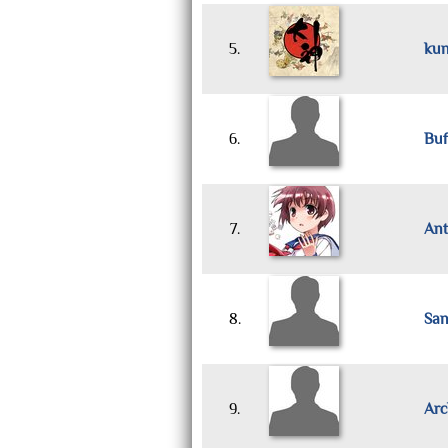
5.
ku
6.
Buf
7.
An
8.
Sa
9.
Arc