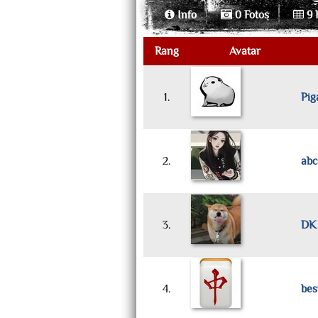
Info
0 Fotos
9 
Rang
Avatar
1.
Pig
2.
abc
3.
DK
4.
bes