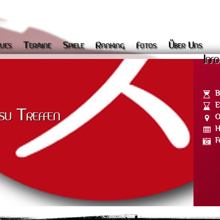
ues
Termine
Spiele
Ranking
Fotos
Über Uns
Info
B
E
su Treffen
O
H
F