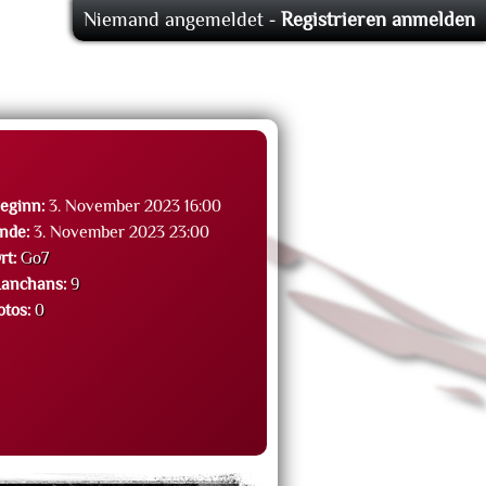
Niemand angemeldet -
Registrieren
anmelden
eginn:
3. November 2023 16:00
nde:
3. November 2023 23:00
rt:
Go7
anchans:
9
otos:
0