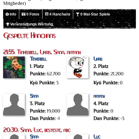
Mitglieder)
Info
0 Fotos
4 Hanchans
0 Mai-Star Spiele
Veranstaltungs Wertung
Gespielte Hanchans
21:55: Tinkerbell, Likris, Sana, artanh
Tinkerbell
Likris
1. Platz
2. Platz
Punkte:
62.700
Punkte:
21.200
Kyū Punkte:
3
Kyū Punkte:
0
Sana
artanh
3. Platz
4. Platz
Punkte:
19.000
Punkte:
0
Dan Punkte:
-1
Dan Punkte:
-3
20:30: Sana, Luc, besteste, abc
Sana
Luc