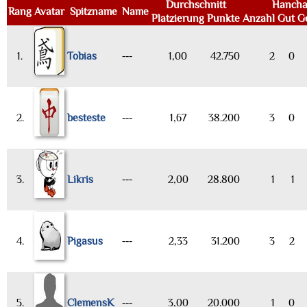
Durchschnitt
Hancha
Rang
Avatar
Spitzname
Name
Platzierung
Punkte
Anzahl
Gut
G
1.
Tobias
---
1,00
42.750
2
0
2.
besteste
---
1,67
38.200
3
0
3.
Likris
---
2,00
28.800
1
1
4.
Pigasus
---
2,33
31.200
3
2
5.
ClemensK
---
3,00
20.000
1
0