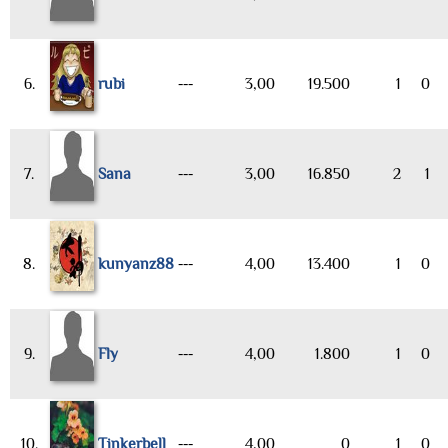
6.
rubi
---
3,00
19.500
1
0
7.
Sana
---
3,00
16.850
2
1
8.
kunyanz88
---
4,00
13.400
1
0
9.
Fly
---
4,00
1.800
1
0
10.
Tinkerbell
---
4,00
0
1
0