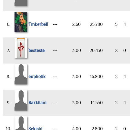
6.
Tinkerbell
---
2,60
25.780
5
1
7.
besteste
---
3,00
20.450
2
0
8.
euphotik
---
3,00
16.800
2
1
9.
Rakkiiani
---
3,00
14.550
2
1
10.
Sekishi
---
4,00
2.800
2
0