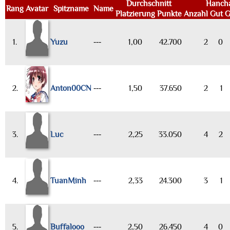
Durchschnitt
Hanch
Rang
Avatar
Spitzname
Name
Platzierung
Punkte
Anzahl
Gut
G
1.
Yuzu
---
1,00
42.700
2
0
2.
Anton00CN
---
1,50
37.650
2
1
3.
Luc
---
2,25
33.050
4
2
4.
TuanMinh
---
2,33
24.300
3
1
5.
Buffalooo
---
2,50
26.450
4
0