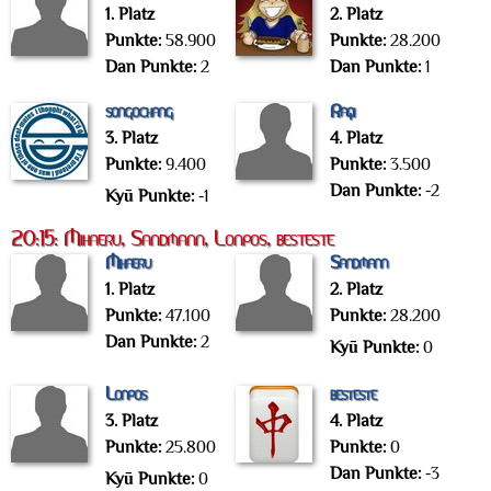
1. Platz
2. Platz
Punkte:
58.900
Punkte:
28.200
Dan Punkte:
2
Dan Punkte:
1
songochang
Raqi
3. Platz
4. Platz
Punkte:
9.400
Punkte:
3.500
Dan Punkte:
-2
Kyū Punkte:
-1
20:15: Mihaeru, Sandmann, Lonpos, besteste
Mihaeru
Sandmann
1. Platz
2. Platz
Punkte:
47.100
Punkte:
28.200
Dan Punkte:
2
Kyū Punkte:
0
Lonpos
besteste
3. Platz
4. Platz
Punkte:
25.800
Punkte:
0
Dan Punkte:
-3
Kyū Punkte:
0