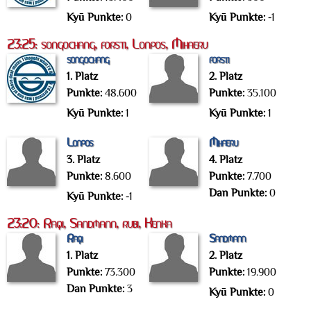
Kyū Punkte:
0
Kyū Punkte:
-1
23:25: songochang, forsti, Lonpos, Mihaeru
songochang
forsti
1. Platz
2. Platz
Punkte:
48.600
Punkte:
35.100
Kyū Punkte:
1
Kyū Punkte:
1
Lonpos
Mihaeru
3. Platz
4. Platz
Punkte:
8.600
Punkte:
7.700
Dan Punkte:
0
Kyū Punkte:
-1
23:20: Raqi, Sandmann, rubi, Kenka
Raqi
Sandmann
1. Platz
2. Platz
Punkte:
73.300
Punkte:
19.900
Dan Punkte:
3
Kyū Punkte:
0