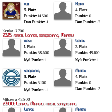
rubi
Kenka
3. Platz
4. Platz
Punkte:
14.500
Punkte:
0
Dan Punkte:
-1
Dan Punkte:
-3
Kenka -7.700
23:15: forsti, Lonpos, songochang, Mihaeru
forsti
Lonpos
1. Platz
2. Platz
Punkte:
58.600
Punkte:
49.100
Kyū Punkte:
1
Kyū Punkte:
1
songochang
Mihaeru
3. Platz
4. Platz
Punkte:
5.100
Punkte:
0
Dan Punkte:
-2
Kyū Punkte:
-1
Mihaeru -12.800
23:00: Lonpos, Mihaeru, forsti, songochang
Lonpos
Mihaeru