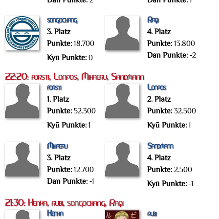
Dan Punkte:
2
Dan Punkte:
1
songochang
Raqi
3. Platz
4. Platz
Punkte:
18.700
Punkte:
13.800
Dan Punkte:
-2
Kyū Punkte:
0
22:20: forsti, Lonpos, Mihaeru, Sandmann
forsti
Lonpos
1. Platz
2. Platz
Punkte:
52.300
Punkte:
32.500
Kyū Punkte:
1
Kyū Punkte:
1
Mihaeru
Sandmann
3. Platz
4. Platz
Punkte:
12.700
Punkte:
2.500
Dan Punkte:
-1
Kyū Punkte:
-1
21:30: Kenka, rubi, songochang, Raqi
Kenka
rubi