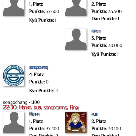
1. Platz
2. Platz
Punkte:
37.600
Punkte:
33.500
Dan Punkte:
1
Kyū Punkte:
1
forsti
3. Platz
Punkte:
30.000
Kyū Punkte:
1
songochang
4. Platz
Punkte:
0
Kyū Punkte:
-1
songochang -1.100
22:30: Kenka, rubi, songochang, Raqi
Kenka
rubi
1. Platz
2. Platz
Punkte:
37.400
Punkte:
30.100