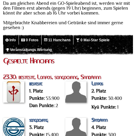
Da am gleichen Abend ein GO-Spieleabend ist, werden wir mit
den Filmen erst abends (gegen 19 Uhr) beginnen, zum Spielen
könnt ihr aber schon ab 16 Uhr vorbei kommen.
Mitgebrachte Knabbereien und Getränke sind immer gerne
gesehen :)
Info
0 Fotos
11 Hanchans
0 Mai-Star Spiele
Veranstaltungs Wertung
Gespielte Hanchans
23:30: besteste, Lonpos, songochang, Sandmann
besteste
Lonpos
1. Platz
2. Platz
Punkte:
53.900
Punkte:
30.400
Dan Punkte:
2
Kyū Punkte:
1
songochang
Sandmann
3. Platz
4. Platz
Punkte:
15.400
Punkte:
300