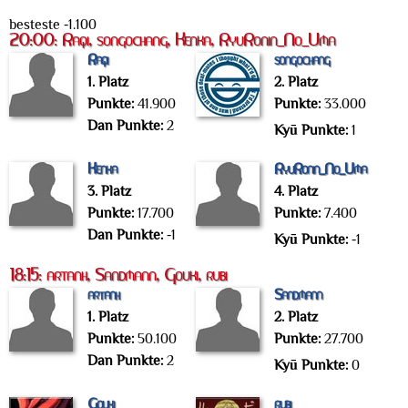
besteste -1.100
20:00: Raqi, songochang, Kenka, RyuRonin_No_Uma
Raqi
songochang
1. Platz
2. Platz
Punkte:
41.900
Punkte:
33.000
Dan Punkte:
2
Kyū Punkte:
1
Kenka
RyuRonin_No_Uma
3. Platz
4. Platz
Punkte:
17.700
Punkte:
7.400
Dan Punkte:
-1
Kyū Punkte:
-1
18:15: artanh, Sandmann, Gouki, rubi
artanh
Sandmann
1. Platz
2. Platz
Punkte:
50.100
Punkte:
27.700
Dan Punkte:
2
Kyū Punkte:
0
Gouki
rubi