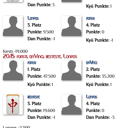
Dan Punkte:
3
Kyū Punkte:
1
Lonpos
forsti
3. Platz
4. Platz
Punkte:
9.500
Punkte:
0
Dan Punkte:
-1
Kyū Punkte:
-1
forsti -19.000
20:15: forsti, daVinci, besteste, Lonpos
forsti
daVinci
1. Platz
2. Platz
Punkte:
47.500
Punkte:
35.200
Kyū Punkte:
1
Kyū Punkte:
1
besteste
Lonpos
3. Platz
4. Platz
Punkte:
19.600
Punkte:
0
Dan Punkte:
-1
Dan Punkte:
-3
Lonpos -2.300