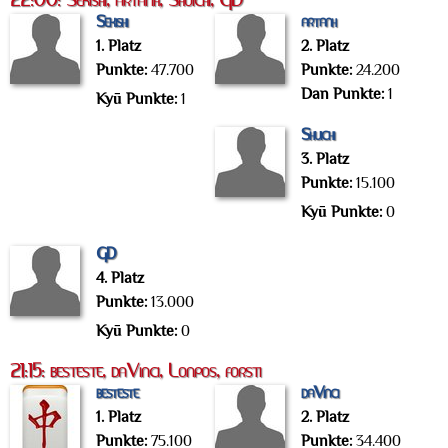
22:00: Sekishi, artanh, Shuichi, GD
Sekishi
artanh
1. Platz
2. Platz
Punkte:
47.700
Punkte:
24.200
Dan Punkte:
1
Kyū Punkte:
1
Shuichi
3. Platz
Punkte:
15.100
Kyū Punkte:
0
GD
4. Platz
Punkte:
13.000
Kyū Punkte:
0
21:15: besteste, daVinci, Lonpos, forsti
besteste
daVinci
1. Platz
2. Platz
Punkte:
75.100
Punkte:
34.400