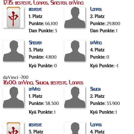
17:15: besteste, Lonpos, Sinester, daVinci
besteste
Lonpos
1. Platz
2. Platz
Punkte:
66.100
Punkte:
29.800
Dan Punkte:
3
Dan Punkte:
1
Sinester
daVinci
3. Platz
4. Platz
Punkte:
4.800
Punkte:
0
Kyū Punkte:
0
Kyū Punkte:
-1
daVinci -700
16:00: daVinci, Shuichi, besteste, Lonpos
daVinci
Shuichi
1. Platz
2. Platz
Punkte:
38.300
Punkte:
33.900
Kyū Punkte:
1
Kyū Punkte:
1
besteste
Lonpos
3. Platz
4. Platz