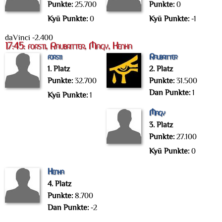
Punkte:
25.700
Punkte:
0
Kyū Punkte:
0
Kyū Punkte:
-1
daVinci -2.400
17:45: forsti, Raubritter, Magy, Kenka
forsti
Raubritter
1. Platz
2. Platz
Punkte:
32.700
Punkte:
31.500
Dan Punkte:
1
Kyū Punkte:
1
Magy
3. Platz
Punkte:
27.100
Kyū Punkte:
0
Kenka
4. Platz
Punkte:
8.700
Dan Punkte:
-2